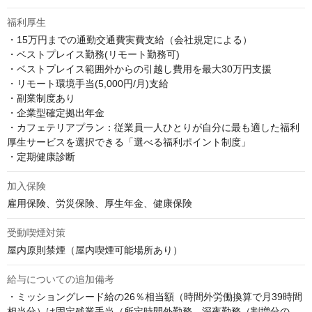
福利厚生
・15万円までの通勤交通費実費支給（会社規定による）

・ベストプレイス勤務(リモート勤務可)

・ベストプレイス範囲外からの引越し費用を最大30万円支援

・リモート環境手当(5,000円/月)支給

・副業制度あり

・企業型確定拠出年金

・カフェテリアプラン：従業員一人ひとりが自分に最も適した福利
厚生サービスを選択できる「選べる福利ポイント制度」

・定期健康診断
加入保険
雇用保険、労災保険、厚生年金、健康保険
受動喫煙対策
屋内原則禁煙（屋内喫煙可能場所あり）
給与についての追加備考
・ミッショングレード給の26％相当額（時間外労働換算で月39時間
相当分）は固定残業手当（所定時間外勤務、深夜勤務（割増分の