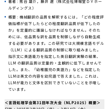
著者 : 熊谷 雄介，藤井 遼（株式会社博報堂ＤＹホー
ルディングス）
概要 : 機械翻訳の品質を解釈するには，「どの程度評
価指標が低下したらどの程度翻訳品質が低下したの
か」を定量的に議論しなければなりません。そのた
めには、低品質な訳を品質を制御しながら自動生成
する必要があります。この研究では大規模言語モデル
（LLM）による翻訳品質の制御に取り組みました。
指示文に英語能力を指定した英日翻訳実験の結果、
LLM の翻訳品質は定量的・主観的に低下しませんで
した。また、「幼稚園児の英語力」などを指定した
LLMは英文の内容を幼児語で答えました。これは、
LLMが能力と文体を区別できていないことを示唆し
ています。
＜言語処理学会第31回年次大会（NLP2025）概要＞
日時：2025年3月10日（月）～3月14日（金）