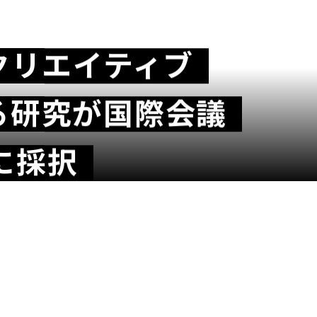
クリエイティブ
ちゃわちゃ」
団が提供する
る研究が国際会議
ける
EM（理系）領域の
Next Tokyo '26」の
」に採択
e 2026」参加レポート
ls Meet STEM」に
ョンに登壇いたします