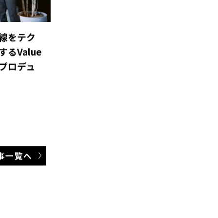
線をテク
るValue
ー プロデュ
事一覧へ