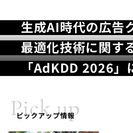
生成AI時代の広告
大切な誰かと「わ
山田進太郎D＆I財
最適化技術に関す
話すきっかけを届
中高生女子向けST
「Google Cloud 
「AdKDD 2026
―「Tokyo Prid
体験プログラム「Gir
カスタマーセッシ
Pick up