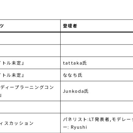
す
ツ
登壇者
g
タイトル未定』
tattaka氏
タイトル未定』
ななち氏
像ディープラーニングコン
Junkoda氏
』