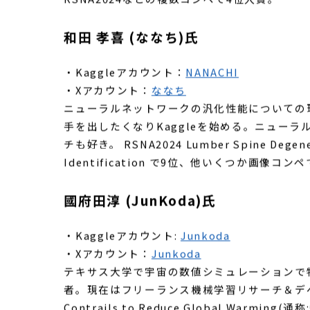
2021年新卒でCG制作会社にて研究開発業務に
ンエンジニアとして画像認識技術を用いた製品開発に携わ
Grandmasterの称号を獲得。Vesuvius Chall
RSNA2024などの複数コンペで4位入賞。
和田 孝喜 (ななち)氏
・Kaggleアカウント：
NANACHI
・Xアカウント：
ななち
ニューラルネットワークの汎化性能についての
手を出したくなりKaggleを始める。ニュー
チも好き。 RSNA2024 Lumber Spine Degenera
Identification で9位、他いくつか画像コ
國府田淳 (JunKoda)氏
・Kaggleアカウント:
Junkoda