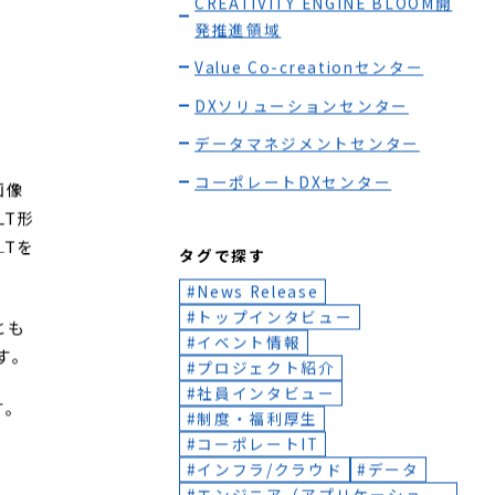
博報堂テクノロジーズ全社
AaaS開発推進領域
CREATIVITY ENGINE BLOOM開
発推進領域
Value Co-creationセンター
DXソリューションセンター
データマネジメントセンター
コーポレートDXセンター
画像
T形
Tを
タグで探す
News Release
トップインタビュー
とも
イベント情報
す。
プロジェクト紹介