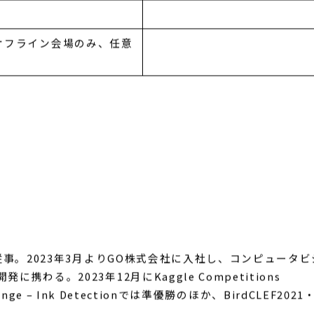
パネリスト:LT発表者,モデレー
ィスカッション
ー: Ryushi
オフライン会場のみ、任意