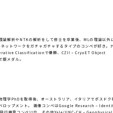
従事。2023年3月よりGO株式会社に入社し、コンピュータビ
る。2023年12月にKaggle Competitions
enge – Ink Detectionでは準優勝のほか、BirdCLEF2021
理論解析やNTKの解析をして修士を卒業後、MLの理論以外
ラルネットワークをガチャガチャするタイプのコンペが好き。
tive Classificationで優勝、CZII – CryoET Object
ンペで銀メダル。