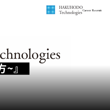
Career Recruit
方~』