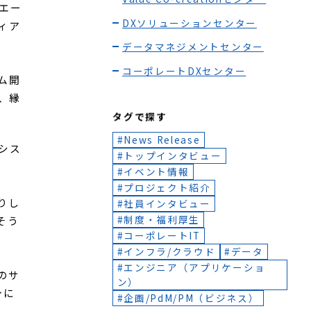
開発第3センター
を
博報堂テクノロジーズ全社
AaaS開発推進領域
CREATIVITY ENGINE BLOOM開
発推進領域
Value Co-creationセンター
エー
DXソリューションセンター
ィア
データマネジメントセンター
コーポレートDXセンター
ム開
、縁
タグで探す
News Release
シス
トップインタビュー
イベント情報