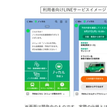
具体的にはどのようなプロダク
麻生：プロデュース2部ではいくつかのSaaS
ていますが、土田と髙橋が共に携わっているの
土田：「ノッカル」は、バスやタクシー、電車
解決する
ための、マイカー乗り合い交通サービ