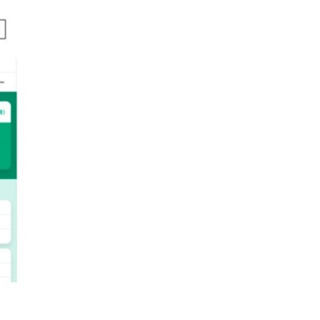
わっ
題を