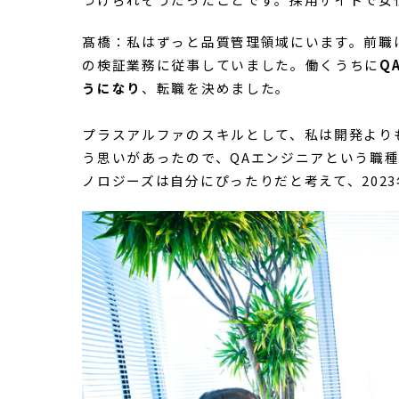
ある受託案件で、顧客の反応をダイレクトに聞
たことをきっかけに、プロダクトをリリースし
いった経験を増やすために転職をしました。
博報堂テクノロジーズを選んだ理由は主に2つ
ービス設計の部分から関われると考えたこと。
つけられそうだったことです。採用サイトで女
髙橋：私はずっと品質管理領域にいます。前職
の検証業務に従事していました。働くうちに
Q
うになり
、転職を決めました。
プラスアルファのスキルとして、私は開発より
う思いがあったので、QAエンジニアという職
ノロジーズは自分にぴったりだと考えて、2023