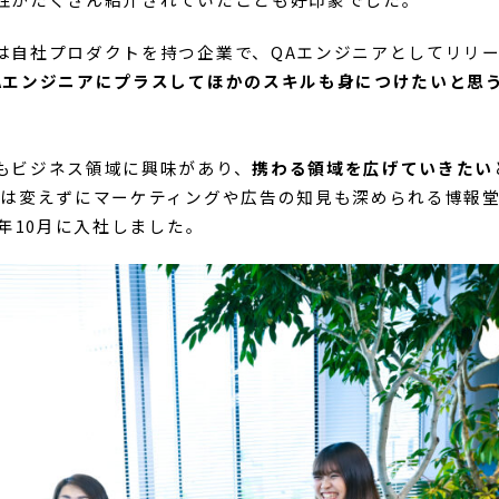
くことができたり、チーム内で行った改善提案が採用された
た後も継続的に関わり改善していきたいと思うようになり、
です。1つめは、自社サービスを開発しているので、より上流
2つめは、「ノッカル」は開発を内製化していて、開発力も
性がたくさん紹介されていたことも好印象でした。
は自社プロダクトを持つ企業で、QAエンジニアとしてリリ
Aエンジニアにプラスしてほかのスキルも身につけたいと思
もビジネス領域に興味があり、
携わる領域を広げていきたい
種は変えずにマーケティングや広告の知見も深められる博報
年10月に入社しました。