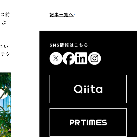
プロジェクト紹介
りし
社員インタビュー
制度・福利厚生
そう
コーポレートIT
インフラ/クラウド
データ
エンジニア（アプリケーショ
のサ
ン）
身に
企画/PdM/PM（ビジネス）
ース前
記事一覧へ
うよ
SNS情報はこちら
とい
堂テク