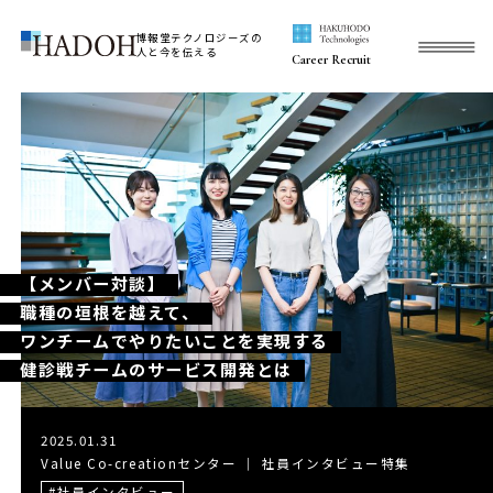
博報堂テクノロジーズの
人と今を伝える
Career Recruit
【メンバー対談】
職種の垣根を越えて、
ワンチームでやりたいことを実現する
健診戦チームのサービス開発とは
2025.01.31
Value Co-creationセンター
｜
社員インタビュー特集
社員インタビュー