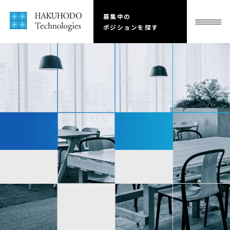
募集中の
ポジションを探す
全ての募集を見る
企画 / PdM / PM（ビジネス）
10件
エンジニア
（アプリケーション）
8件
データ
（データサイエンティスト/
デー
タエンジニア）
2件
コーポレート/その他