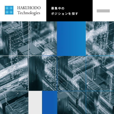
募集中の
ポジションを探す
全ての募集を見る
企画 / PdM / PM（ビジネス）
10件
エンジニア
（アプリケーション）
7件
データ
（データサイエンティスト/
デー
タエンジニア）
2件
コーポレート/その他